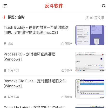
反斗软件


标签：定时
共 10 篇文章
Trash Buddy - 在桌面放置一个随时能访
问的、定时清空的废纸篓[macOS]
Mac
赞(
0
)


ProcessKO - 定时循环查杀进程
[Windows]
实用工具
赞(
4
)


Remove Old Files - 定时删除老旧文件
[Windows]
实用工具
赞(
3
)


Open Me Later! - 在特定时间打开网页