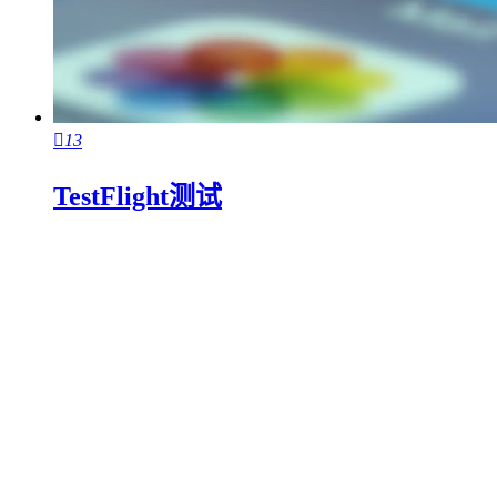

13
TestFlight测试