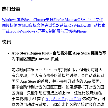
热门分类
Windows
游戏
Steam
Chrome
史低
Firefox
Mac
macOS
Android
文件
图片
标签页
窗口
鼠标
文件夹
浏览器
系统
iOS
Windows8
自动
搜索
下载
Google
Windows7
屏幕
复制
扩展
清理
切换
iPhone
快讯
App Store Region Pilot - 自动将外区 App Store 链接改写
为中国区链接[Chrome 扩展]
前段时间苹果 App Store 上线了网页版，但最近可能大
家会发现，当大家点击外区链接的时候，会自动跳转到
国区 App Store 的首页，并不会打开对应的 App 页面，
更不会跳转到对应的国区页面。如果想要打开对应的国
区页面，只能手动在链接上加上/cn，还是比较麻烦的。
于是我利用 AI 搓了
App Store Region Pilot
这款扩展，可
以为你自动改写链接，当你点击外区的链接时会自动改