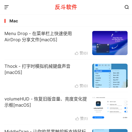
反斗软件


Mac
Menu Drop - 在菜单栏上快速使用
AirDrop 分享文件[macOS]
赞(
0
)

Thock - 打字时模拟机械键盘声音
[macOS]
赞(
0
)

volumeHUD - 恢复旧版音量、亮度变化提
示框[macOS]
赞(
1
)

MiddleDrag - 让你的苹果触控板支持鼠标