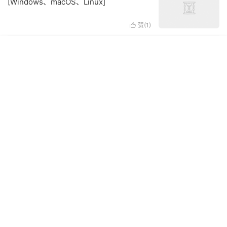
[Windows、macOS、Linux]
赞(
1
)
