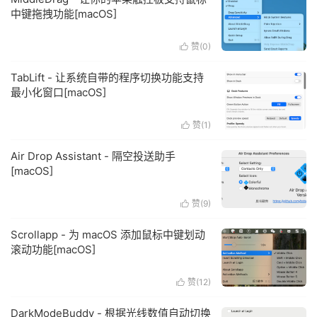
中键拖拽功能[macOS]
赞(
0
)

TabLift - 让系统自带的程序切换功能支持
最小化窗口[macOS]
赞(
1
)

Air Drop Assistant - 隔空投送助手
[macOS]
赞(
9
)

Scrollapp - 为 macOS 添加鼠标中键划动
滚动功能[macOS]
赞(
12
)

DarkModeBuddy - 根据光线数值自动切换