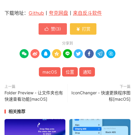
下载地址：
Github
丨
夸克网盘
丨
来自反斗软件
赞(
3
)
打赏


分享到









macOS
位置
通知
上一篇
下一篇
Folder Preview - 让文件夹也有
IconChanger - 快速更换程序图
快速查看功能[macOS]
标[macOS]
相关推荐