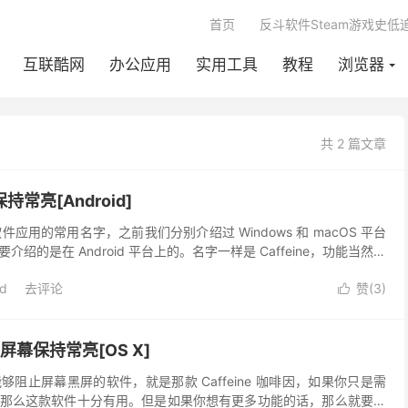
首页
反斗软件Steam游戏史低
互联酷网
办公应用
实用工具
教程
浏览器
共 2 篇文章
幕保持常亮[Android]
类软件应用的常用名字，之前我们分别介绍过 Windows 和 macOS 平台
绍的是在 Android 平台上的。名字一样是 Caffeine，功能当然也
。
id
去评论
赞(
3
)

 让屏幕保持常亮[OS X]
阻止屏幕黑屏的软件，就是那款 Caffeine 咖啡因，如果你只是需
那么这款软件十分有用。但是如果你想有更多功能的话，那么就要用