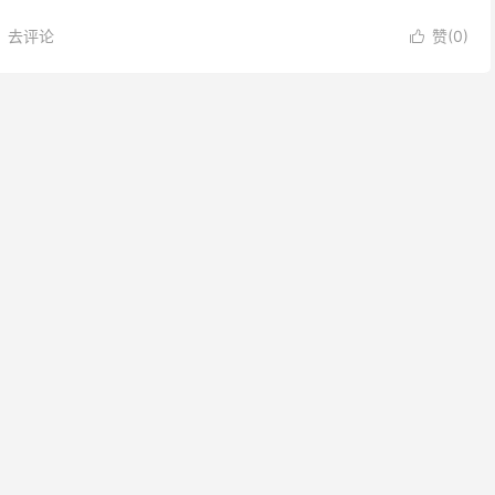
Amphetamine 安非他命了。
去评论
赞(
0
)
