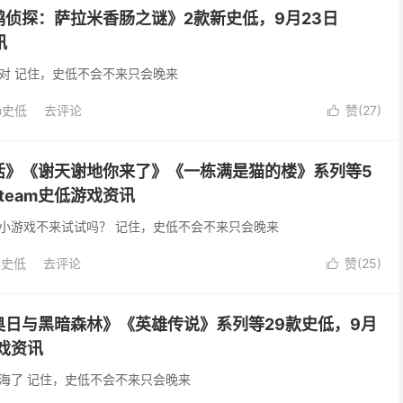
侦探：萨拉米香肠之谜》2款新史低，9月23日
讯
对 记住，史低不会不来只会晚来
m史低
去评论
赞(
27
)

活》《谢天谢地你来了》《一栋满是猫的楼》系列等5
team史低游戏资讯
小游戏不来试试吗？ 记住，史低不会不来只会晚来
m史低
去评论
赞(
25
)

奥日与黑暗森林》《英雄传说》系列等29款史低，9月
游戏资讯
海了 记住，史低不会不来只会晚来