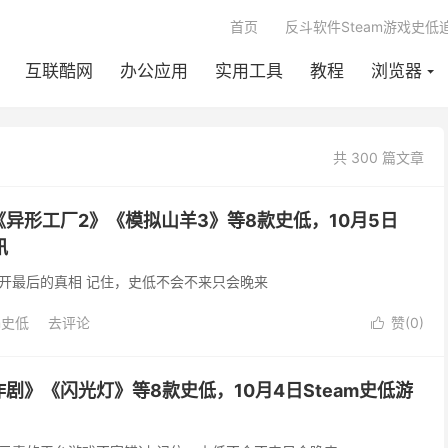
首页
反斗软件Steam游戏史低
互联酷网
办公应用
实用工具
教程
浏览器
共 300 篇文章
异形工厂2》《模拟山羊3》等8款史低，10月5日
讯
开最后的真相 记住，史低不会不来只会晚来
m史低
去评论
赞(
0
)

剧》《闪光灯》等8款史低，10月4日Steam史低游