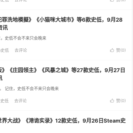
罪洗地模擬》《小猫咪大城市》等6款史低，9月28
资讯
住，史低不会不来只会晚来
m史低
去评论
赞(
0
)

》《庄园领主》《风暴之城》等27款史低，9月27日
讯
。 记住，史低不会不来只会晚来
m史低
去评论
赞(
0
)

界大战》《港诡实录》12款史低，9月26日Steam史