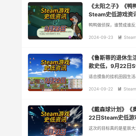
《太阳之子》《鸭鸭
Steam史低游戏资
鸭鸭做侦探，谁赞成谁反
2024-09-23
Stea

《鲁斯蒂的退休生
款史低，9月22日S
适合摸鱼的挂机田园生活
2024-09-22
Stea

《戴森球计划》《
22日Steam史低
这次的目标真的是星辰大