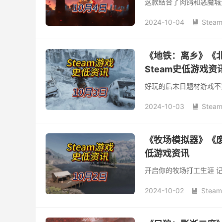
这款结合了肉鸽和恶魔城
2024-10-04
Stea

《地铁：离乡》《北
Steam史低游戏资
好玩的后末日题材游戏不
2024-10-03
Stea

《牧场模拟器》《废
低游戏资讯
开启你的牧场打工生涯 
2024-10-02
Stea
