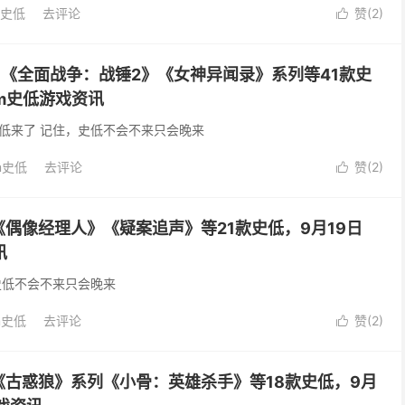
m史低
去评论
赞(
2
)

7》《全面战争：战锤2》《女神异闻录》系列等41款史
am史低游戏资讯
低来了 记住，史低不会不来只会晚来
m史低
去评论
赞(
2
)

偶像经理人》《疑案追声》等21款史低，9月19日
讯
史低不会不来只会晚来
m史低
去评论
赞(
2
)

《古惑狼》系列《小骨：英雄杀手》等18款史低，9月