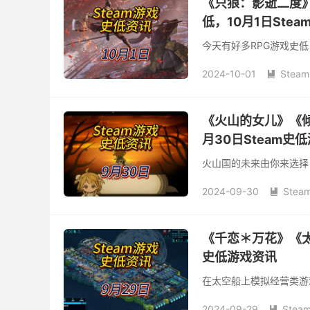
《只狼：影逝二度
低，10月1日Ste
今天有好多RPG游戏史
2024-10-01
Stea

《火山的女儿》《倾
月30日Steam史
火山国的未来由你来选择
2024-09-30
Ste

《千恋＊万花》《太
史低游戏资讯
在太空船上模拟经营类游
2024-09-29
Stea
