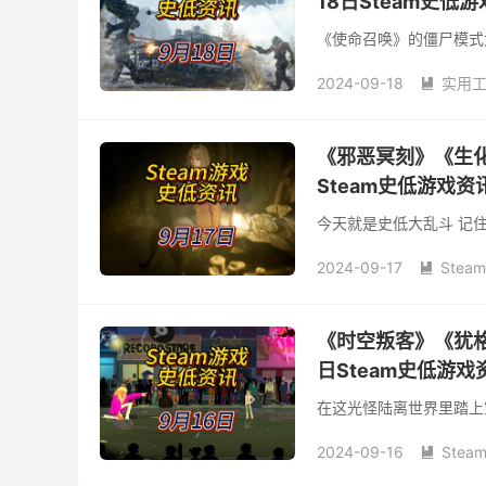
18日Steam史低
《使命召唤》的僵尸模式
2024-09-18
实用

《邪恶冥刻》《生化
Steam史低游戏资
今天就是史低大乱斗 记
2024-09-17
Stea

《时空叛客》《犹格
日Steam史低游戏
在这光怪陆离世界里踏上
2024-09-16
Stea
