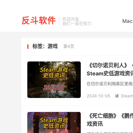
反斗软件
欢迎光临
Mac
我们一直在努力
标签：游戏
第4页
《切尔诺贝利人》《
Steam史低游戏资
在切尔诺贝利隔离区里揭
2024-10-05
Stea

《死亡细胞》《鹅作
戏资讯