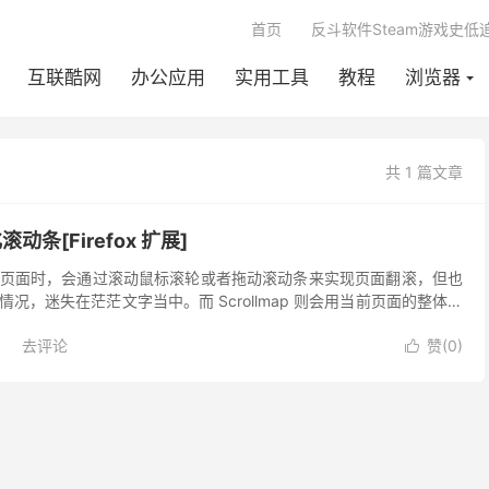
首页
反斗软件Steam游戏史低
互联酷网
办公应用
实用工具
教程
浏览器
共 1 篇文章
化滚动条[Firefox 扩展]
页面时，会通过滚动鼠标滚轮或者拖动滚动条来实现页面翻滚，但也
况，迷失在茫茫文字当中。而 Scrollmap 则会用当前页面的整体快
可视化的滚动条，让你对页面内容位置有概念。
x
去评论
赞(
0
)
