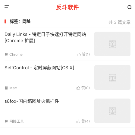
反斗软件


标签：网址
共 3 篇文章
Daily Links - 特定日子快速打开特定网站
[Chrome 扩展]
Chrome
赞(
1
)


SelfControl - 定时屏蔽网站[OS X]
Mac
赞(
0
)


s8fox-国内缩网址火狐插件
网络工具
赞(
4
)

