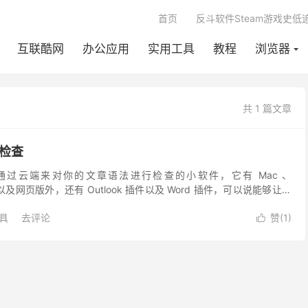
首页
反斗软件Steam游戏史低
互联酷网
办公应用
实用工具
教程
浏览器
共 1 篇文章
云检查
款能够通过云端来对你的文章语法进行检查的小软件，它有 Mac 、
 8 以及网页版外，还有 Outlook 插件以及 Word 插件，可以说能够让你
字语句段落进行语法...
具
去评论
赞(
1
)
