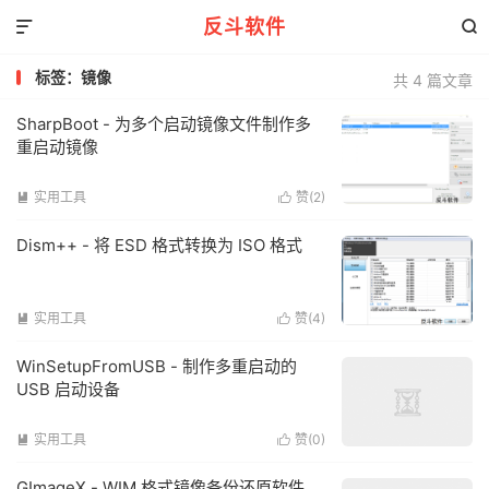
反斗软件


标签：镜像
共 4 篇文章
SharpBoot - 为多个启动镜像文件制作多
重启动镜像
实用工具
赞(
2
)


Dism++ - 将 ESD 格式转换为 ISO 格式
实用工具
赞(
4
)


WinSetupFromUSB - 制作多重启动的
USB 启动设备
实用工具
赞(
0
)


GImageX - WIM 格式镜像备份还原软件