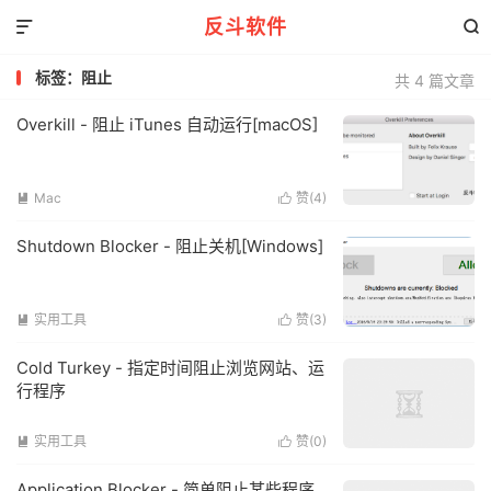
反斗软件


标签：阻止
共 4 篇文章
Overkill - 阻止 iTunes 自动运行[macOS]
Mac
赞(
4
)


Shutdown Blocker - 阻止关机[Windows]
实用工具
赞(
3
)


Cold Turkey - 指定时间阻止浏览网站、运
行程序
实用工具
赞(
0
)


Application Blocker - 简单阻止某些程序