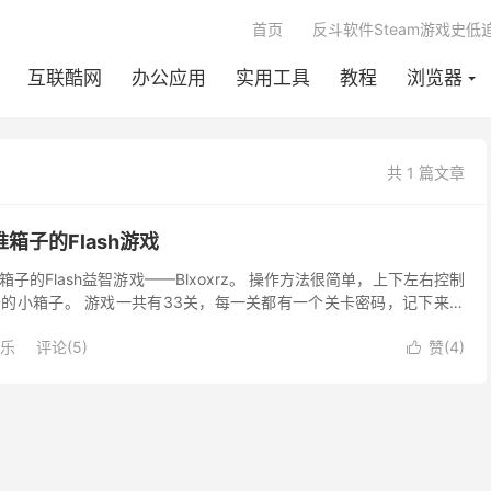
首页
反斗软件Steam游戏史低
互联酷网
办公应用
实用工具
教程
浏览器
共 1 篇文章
似推箱子的Flash游戏
子的Flash益智游戏——Blxoxrz。 操作方法很简单，上下左右控制
的小箱子。 游戏一共有33关，每一关都有一个关卡密码，记下来以
输入密码即可到达相应关卡。 下...
乐
评论(5)
赞(
4
)
