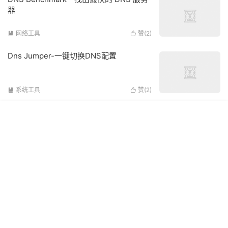
器
网络工具
赞(
2
)


Dns Jumper-一键切换DNS配置
系统工具
赞(
2
)

