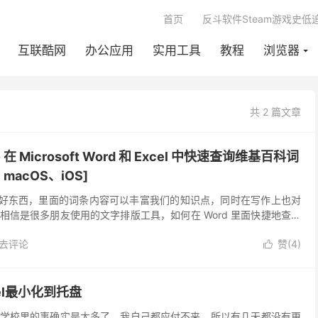
首页
反斗软件Steam游戏史低
互联酷网
办公应用
实用工具
教程
浏览器
共 2 篇文章
 - 在 Microsoft Word 和 Excel 中快速查询维基百科词
macOS、iOS]
百科是个好东西，里面的词条内容可以丰富我们的知识点，同时在写作上也对
d 相信是很多朋友使用的文字排版工具，如何在 Word 里面快捷地查询
容呢？你可以使用 Wikipedia 加载项这个工具。
去评论
赞(
4
)

cel最小化到托盘
学校里的事确实是太多了，我自己都应付不来，所以有几天都没有更