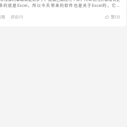
的就是Excel，所以今天带来的软件也是关于Excel的，它就
lMTN可以将Excel最小化到托盘而不是...
应用
评论(1)
赞(
3
)
