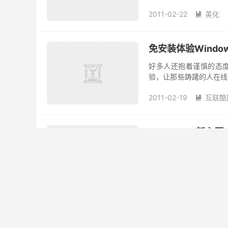
2011-02-22
美化

免安装体验Window
好多人还抱着谨慎的态度面对
验，让那些踌躇的人在线体验 
浏览器（只能用 IE ）打开 
2011-02-19
互联酷

Windows7新主题 An
微软这个星期肯定是打了
次带来的是南极主题和动画电
2011-02-17
美化

Lovebirds-Wi