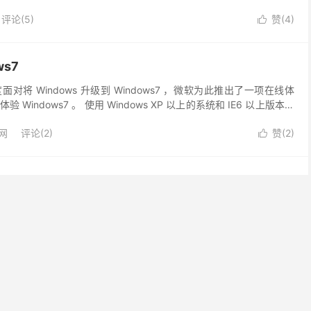
评论(5)
赞(
4
)

s7
将 Windows 升级到 Windows7 ，微软为此推出了一项在线体
Windows7 。 使用 Windows XP 以上的系统和 IE6 以上版本的
W...
网
评论(2)
赞(
2
)

tarctic & Rango
鸡血，这不，一个星期不到就放出了平时1个多月的主题更新量，这
影 Rango 主题。
去评论
赞(
2
)

ndows7情人节新主题下载