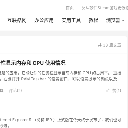
首页
反斗软件Steam游戏史低
互联酷网
办公应用
实用工具
教程
浏览器
共 38 篇文章
-任务栏显示内存和 CPU 使用情况
一款很有趣的应用，它能让你的任务栏显示当前内存和 CPU 的占用率。 直接
 即可，右键打开 RAM Taskbar 的设置窗口，可以设置提示的颜色以及展
具
评论(2)
赞(
1
)

rnet Explorer 9 （简称 IE9 ）正式版在今天终于发布了，我们也可
改进。