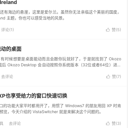
reland
还有海边的悬崖，这里是爱尔兰。虽然你无法亲临这个美丽的国度，
land 主题，你也可以感受当地的风景。
评论(1)
赞(
5
)

p-能动的桌面
有时候想要是桌面能动而且会跟你玩就好了，于是就找到了 Okozo
下载后 Okozo Desktop 会自动按照你系统版本（32位或者64位）进行
确版本的 Flas...
去评论
赞(
7
)

er-让XP也享受给力的窗口快速切换
换窗口的功能大家平时都用开了，用惯了 Windows7 的朋友用回 XP 时肯
，今天介绍的 VistaSwitcher 就是来解决这个问题的。
具
去评论
赞(
3
)
