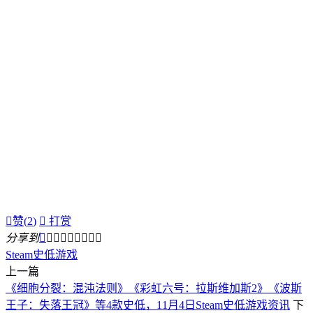

赞(
2
)

打赏
分享到









Steam
史低
游戏
上一篇
《细胞分裂：混沌法则》《彩虹六号：拉斯维加斯2》《波斯
王子：失落王冠》等4款史低，11月4日Steam史低游戏资讯
下