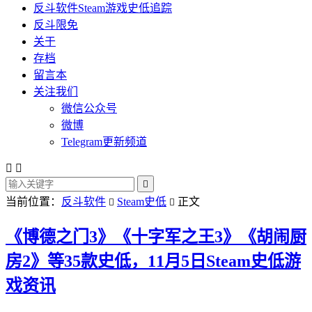
反斗软件Steam游戏史低追踪
反斗限免
关于
存档
留言本
关注我们
微信公众号
微博
Telegram更新频道



当前位置：
反斗软件
Steam史低
正文


《博德之门3》《十字军之王3》《胡闹厨
房2》等35款史低，11月5日Steam史低游
戏资讯