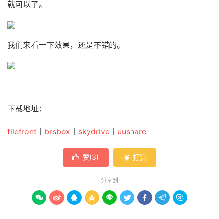
就可以了。
我们来看一下效果，还是不错的。
下载地址：
filefront
丨
brsbox
丨
skydrive
丨
uushare
赞(
3
)
打赏


分享到








