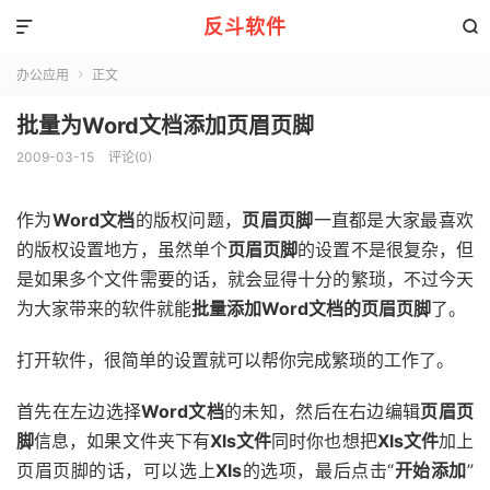
反斗软件


办公应用
正文

批量为Word文档添加页眉页脚
2009-03-15
评论(0)
作为
Word文档
的版权问题，
页眉页脚
一直都是大家最喜欢
的版权设置地方，虽然单个
页眉页脚
的设置不是很复杂，但
是如果多个文件需要的话，就会显得十分的繁琐，不过今天
为大家带来的软件就能
批量添加Word文档的页眉页脚
了。
打开软件，很简单的设置就可以帮你完成繁琐的工作了。
首先在左边选择
Word文档
的未知，然后在右边编辑
页眉页
脚
信息，如果文件夹下有
Xls文件
同时你也想把
Xls文件
加上
页眉页脚的话，可以选上
Xls
的选项，最后点击“
开始添加
”