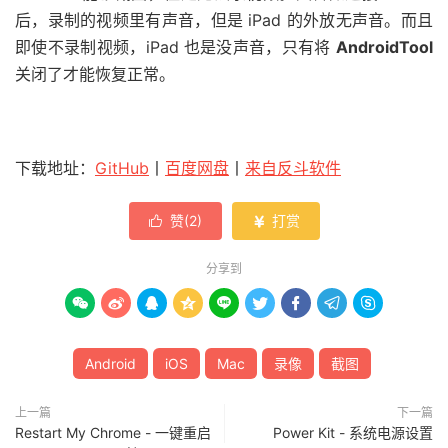
后，录制的视频里有声音，但是 iPad 的外放无声音。而且
即使不录制视频，iPad 也是没声音，只有将
AndroidTool
关闭了才能恢复正常。
下载地址：
GitHub
丨
百度网盘
丨
来自反斗软件
赞(
2
)
打赏


分享到









Android
iOS
Mac
录像
截图
上一篇
下一篇
Restart My Chrome - 一键重启
Power Kit - 系统电源设置