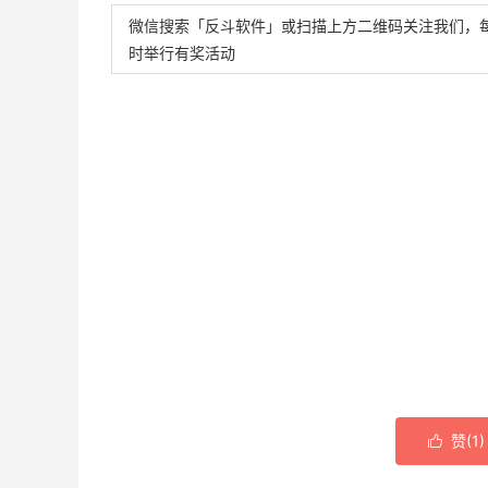
微信搜索「反斗软件」或扫描上方二维码关注我们，
时举行有奖活动
赞(
1
)
