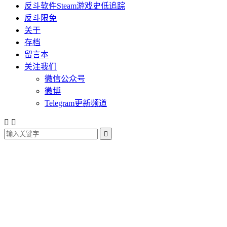
反斗软件Steam游戏史低追踪
反斗限免
关于
存档
留言本
关注我们
微信公众号
微博
Telegram更新频道


