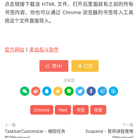
点击链接下载该 HTML 文件，打开后里面就有之前的所有
书签内容，你也可以通过 Chrome 浏览器的书签导入工具
将这个文件直接导入。
官方网站
丨
来自反斗软件
赞(
4
)
打赏


分享到









Chrome
Web
书签
恢复
上一篇
下一篇
TaskbarCustomizer - 缩短任务
Suspend - 暂停进程使用
栏[Windows]
[Windows]