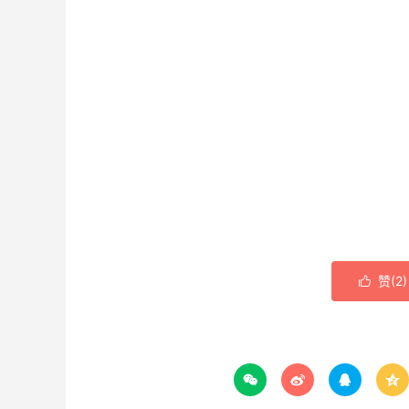
赞(
2
)




