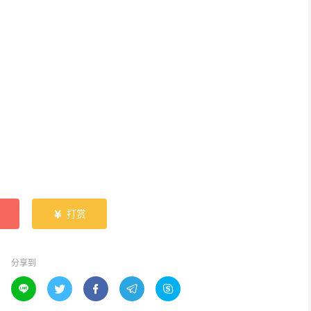
打赏

分享到




