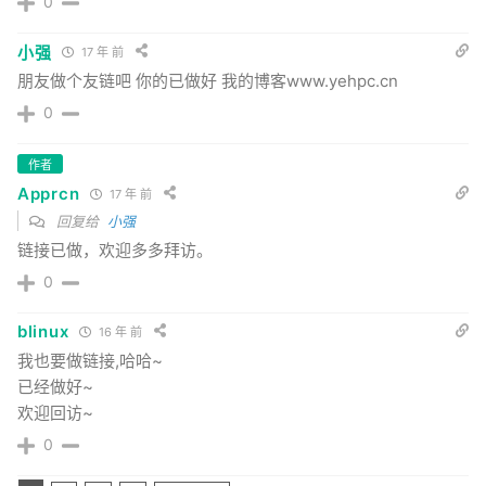
0
小强
17 年 前
朋友做个友链吧 你的已做好 我的博客www.yehpc.cn
0
作者
Apprcn
17 年 前
回复给
小强
链接已做，欢迎多多拜访。
0
blinux
16 年 前
我也要做链接,哈哈~
已经做好~
欢迎回访~
0