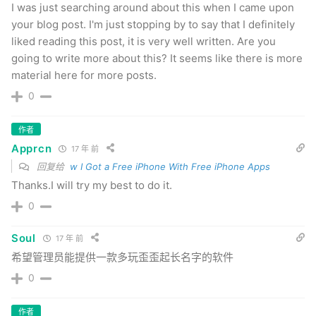
I was just searching around about this when I came upon
your blog post. I'm just stopping by to say that I definitely
liked reading this post, it is very well written. Are you
going to write more about this? It seems like there is more
material here for more posts.
0
作者
Apprcn
17 年 前
回复给
w I Got a Free iPhone With Free iPhone Apps
Thanks.I will try my best to do it.
0
Soul
17 年 前
希望管理员能提供一款多玩歪歪起长名字的软件
0
作者