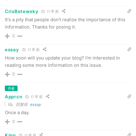
CrisBetewsky
17 年 前
It's a pity that people don't realize the importance of this
information. Thanks for posing it.
0
essay
17 年 前
How soon will you update your blog? I'm interested in
reading some more information on this issue.
0
作者
Apprcn
17 年 前
回复给
essay
Once a day.
0
King
17 年 前