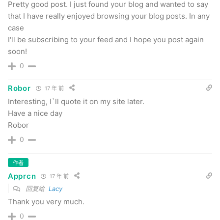
Pretty good post. I just found your blog and wanted to say
that I have really enjoyed browsing your blog posts. In any
case
I'll be subscribing to your feed and I hope you post again
soon!
0
Robor
17 年 前
Interesting, I`ll quote it on my site later.
Have a nice day
Robor
0
作者
Apprcn
17 年 前
回复给
Lacy
Thank you very much.
0