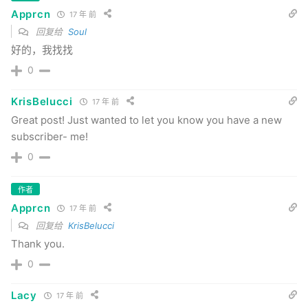
Apprcn
17 年 前
回复给
Soul
好的，我找找
0
KrisBelucci
17 年 前
Great post! Just wanted to let you know you have a new
subscriber- me!
0
作者
Apprcn
17 年 前
回复给
KrisBelucci
Thank you.
0
Lacy
17 年 前