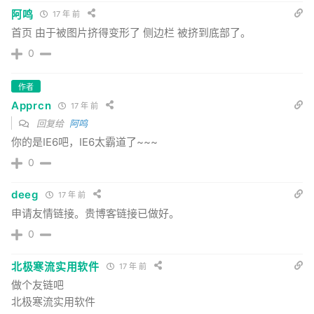
阿鸣
17 年 前
首页 由于被图片挤得变形了 侧边栏 被挤到底部了。
0
作者
Apprcn
17 年 前
回复给
阿鸣
你的是IE6吧，IE6太霸道了~~~
0
deeg
17 年 前
申请友情链接。贵博客链接已做好。
0
北极寒流实用软件
17 年 前
做个友链吧
北极寒流实用软件