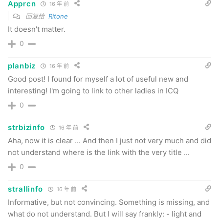
Apprcn
16 年 前
回复给
Ritone
It doesn't matter.
0
planbiz
16 年 前
Good post! I found for myself a lot of useful new and
interesting! I'm going to link to other ladies in ICQ
0
strbizinfo
16 年 前
Aha, now it is clear ... And then I just not very much and did
not understand where is the link with the very title ...
0
strallinfo
16 年 前
Informative, but not convincing. Something is missing, and
what do not understand. But I will say frankly: - light and