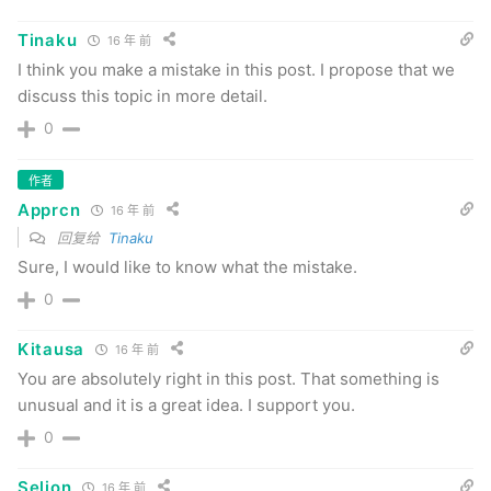
Tinaku
16 年 前
I think you make a mistake in this post. I propose that we
discuss this topic in more detail.
0
作者
Apprcn
16 年 前
回复给
Tinaku
Sure, I would like to know what the mistake.
0
Kitausa
16 年 前
You are absolutely right in this post. That something is
unusual and it is a great idea. I support you.
0
Selion
16 年 前