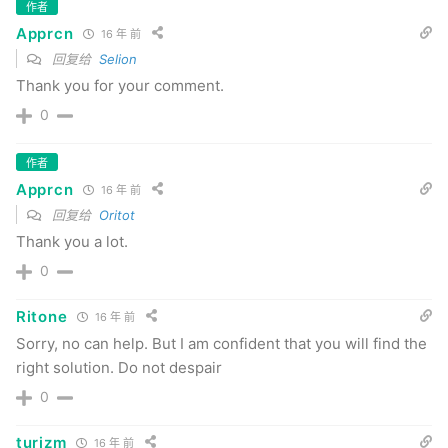
作者
Apprcn
16 年 前
回复给
Selion
Thank you for your comment.
0
作者
Apprcn
16 年 前
回复给
Oritot
Thank you a lot.
0
Ritone
16 年 前
Sorry, no can help. But I am confident that you will find the
right solution. Do not despair
0
turizm
16 年 前