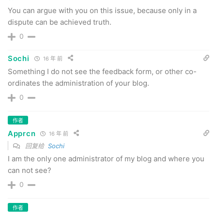
You can argue with you on this issue, because only in a
dispute can be achieved truth.
0
Sochi
16 年 前
Something I do not see the feedback form, or other co-
ordinates the administration of your blog.
0
作者
Apprcn
16 年 前
回复给
Sochi
I am the only one administrator of my blog and where you
can not see?
0
作者