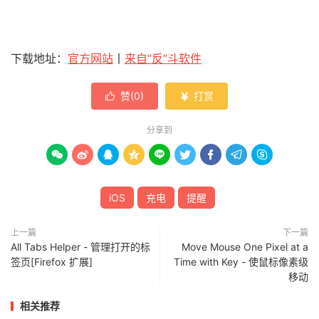
下载地址：
官方网站
丨
来自“反”斗软件
赞(
0
)
打赏


分享到









iOS
充电
提醒
上一篇
下一篇
All Tabs Helper - 管理打开的标
Move Mouse One Pixel at a
签页[Firefox 扩展]
Time with Key - 使鼠标像素级
移动
相关推荐