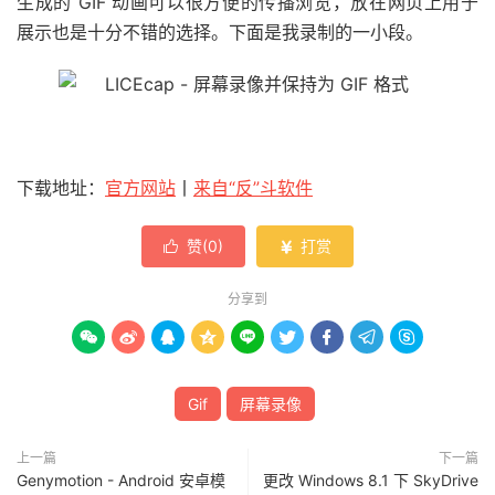
生成的 GIF 动画可以很方便的传播浏览，放在网页上用于
展示也是十分不错的选择。下面是我录制的一小段。
下载地址：
官方网站
丨
来自“反”斗软件
赞(
0
)
打赏


分享到









Gif
屏幕录像
上一篇
下一篇
Genymotion - Android 安卓模
更改 Windows 8.1 下 SkyDrive