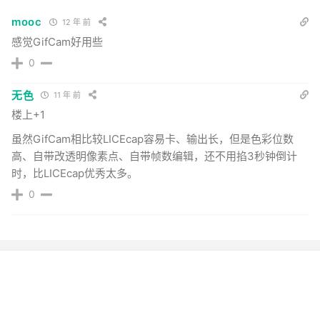
mooc
12 年 前
感觉GifCam好用些
0
无色
11 年 前
楼上+1
虽然GifCam相比较LICEcap容易卡、输出长，但是色彩位数
高、自带改透明像素点、自带帧数编辑，还不用掐3秒钟倒计
时，比LICEcap优秀太多。
0