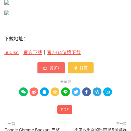
下载地址：
uudisc
丨
官方下载
丨
官方64位版下载
赞(
0
)
打赏


分享到









PDF
上一篇
下一篇
Google Chrome Backup-完整
不怎么出众的迅雷155浏览器