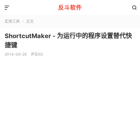
反斗软件


实用工具
正文

ShortcutMaker - 为运行中的程序设置替代快
捷键
2014-06-28
评论(0)