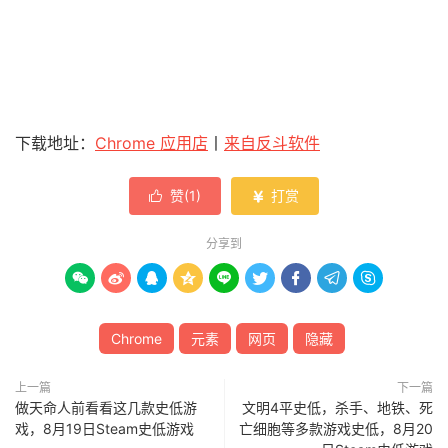
下载地址：
Chrome 应用店
丨
来自反斗软件
赞(
1
)
打赏


分享到









Chrome
元素
网页
隐藏
上一篇
下一篇
做天命人前看看这几款史低游
文明4平史低，杀手、地铁、死
戏，8月19日Steam史低游戏
亡细胞等多款游戏史低，8月20