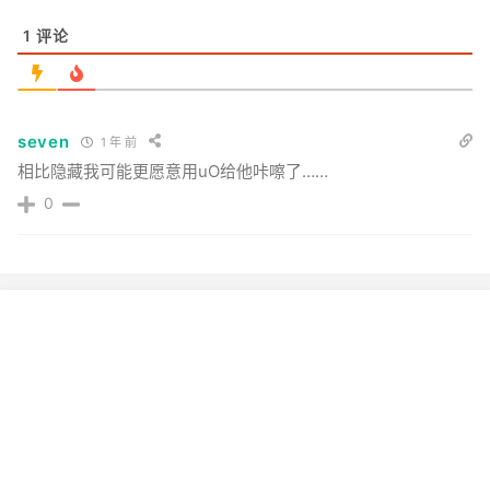
1
评论
seven
1 年 前
相比隐藏我可能更愿意用uO给他咔嚓了……
0