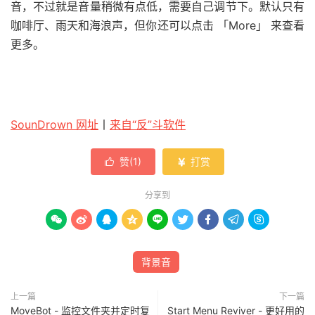
音，不过就是音量稍微有点低，需要自己调节下。默认只有
咖啡厅、雨天和海浪声，但你还可以点击 「More」 来查看
更多。
SounDrown 网址
丨
来自“反”斗软件
赞(
1
)
打赏


分享到









背景音
上一篇
下一篇
MoveBot - 监控文件夹并定时复
Start Menu Reviver - 更好用的