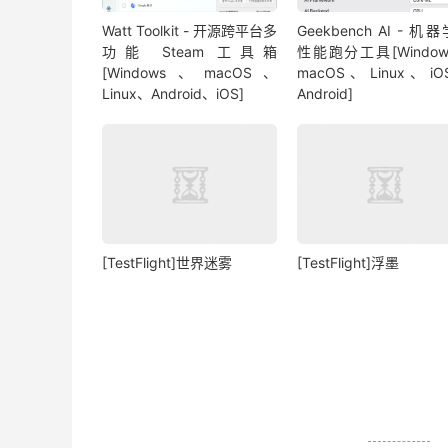
Watt Toolkit - 开源跨平台多
Geekbench AI - 机
功能 Steam 工具箱
性能跑分工具[Windo
[Windows、macOS、
macOS、Linux、i
Linux、Android、iOS]
Android]
[TestFlight]世界迷雾
[TestFlight]浮墨