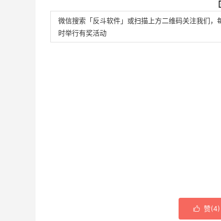
微信搜索「反斗软件」或扫描上方二维码关注我们，
时举行有奖活动
赞(
4
)
