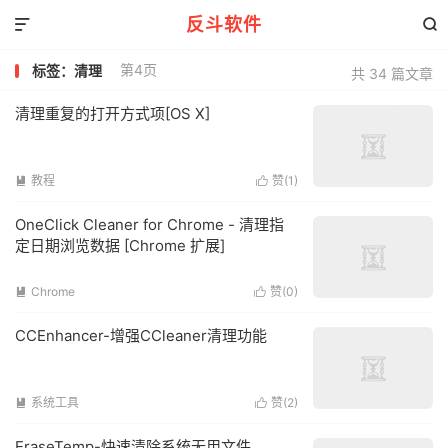
反斗软件


第4页
标签：清理
共 34 篇文章
清理重复的打开方式项[OS X]
教程
赞(
1
)


OneClick Cleaner for Chrome - 清理指
定日期浏览数据 [Chrome 扩展]
Chrome
赞(
0
)


CCEnhancer-增强CCleaner清理功能
系统工具
赞(
2
)


EraseTemp-快速清除系统无用文件