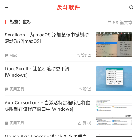
反斗软件


标签：鼠标
共 68 篇文章
Scrollapp - 为 macOS 添加鼠标中键划动
滚动功能[macOS]
Mac
赞(
12
)


LibreScroll - 让鼠标滚动更平滑
[Windows]
实用工具
赞(
2
)


AutoCursorLock - 当激活特定程序后将鼠
标限制在该程序窗口中[Windows]
实用工具
赞(
0
)


Mouse Axis Locker - 锁定鼠标水平垂直