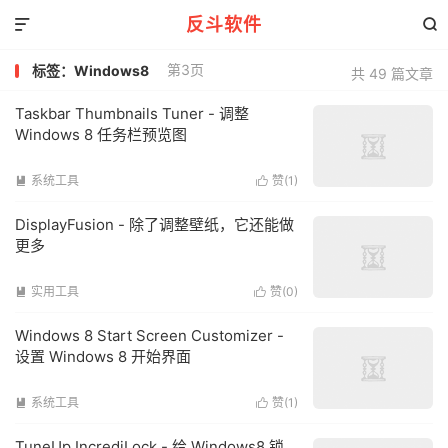
反斗软件


第3页
标签：Windows8
共 49 篇文章
Taskbar Thumbnails Tuner - 调整
Windows 8 任务栏预览图
系统工具
赞(
1
)


DisplayFusion - 除了调整壁纸，它还能做
更多
实用工具
赞(
0
)


Windows 8 Start Screen Customizer -
设置 Windows 8 开始界面
系统工具
赞(
1
)


TuneUp IncrediLock - 给 Windows8 锁