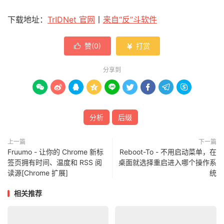
下载地址：
TrIDNet 官网
丨
来自“反”斗软件
赞(
0
)
打赏


分享到









分析
后缀
上一篇
下一篇
Fruumo - 让你的 Chrome 新标
Reboot-To - 不用启动菜单，在
签页拥有时间、温度和 RSS 阅
桌面就选择重启进入哪个操作系
读源[Chrome 扩展]
统
相关推荐