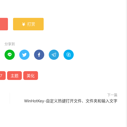
打赏

分享到





7
主题
美化
下一篇
WinHotKey-自定义热键打开文件、文件夹和输入文字