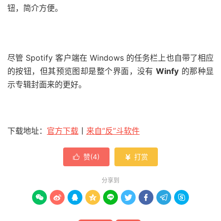
钮，简介方便。
尽管 Spotify 客户端在 Windows 的任务栏上也自带了相应
的按钮，但其预览图却是整个界面，没有
Winfy
的那种显
示专辑封面来的更好。
下载地址：
官方下载
丨
来自“反”斗软件
赞(
4
)
打赏


分享到








