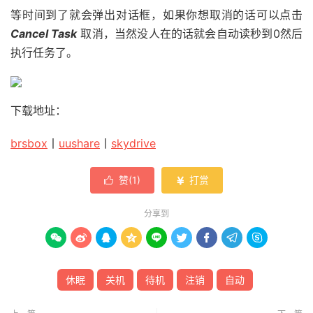
等时间到了就会弹出对话框，如果你想取消的话可以点击
Cancel Task
取消，当然没人在的话就会自动读秒到0然后
执行任务了。
下载地址：
brsbox
丨
uushare
丨
skydrive
赞(
1
)
打赏


分享到









休眠
关机
待机
注销
自动