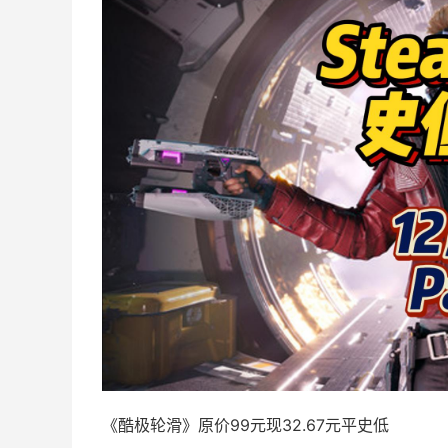
《酷极轮滑》原价99元现32.67元平史低