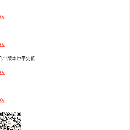
0/
0/
方几个版本也平史低
0/
0/