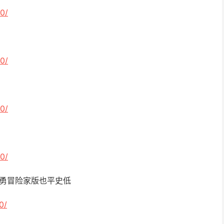
0/
0/
0/
0/
神勇冒险家版也平史低
0/