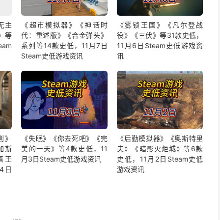
无主
《超市模拟器》《神话时
《雾锁王国》《凡尔登战
》等
代：重述版》《合金弹头》
役》《三伏》等31款史低，
eam
系列等14款史低，11月7日
11月6日Steam史低游戏资
Steam史低游戏资讯
讯
则》
《失眠》《你去死吧》《完
《后勤模拟器》《奥斯特里
加斯
美的一天》等4款史低，11
夫》《暗影火炬城》等6款
落王
月3日Steam史低游戏资讯
史低，11月2日Steam史低
4日
游戏资讯