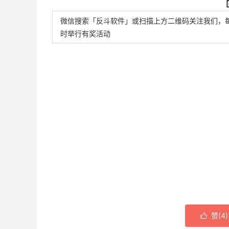
微信搜索「反斗软件」或扫描上方二维码关注我们，
时举行有奖活动
赞(
4
)
