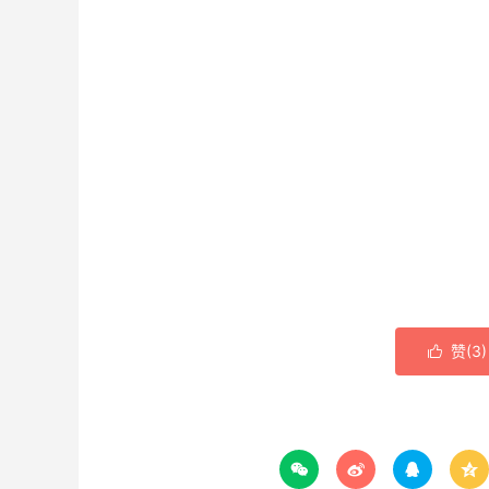
赞(
3
)




