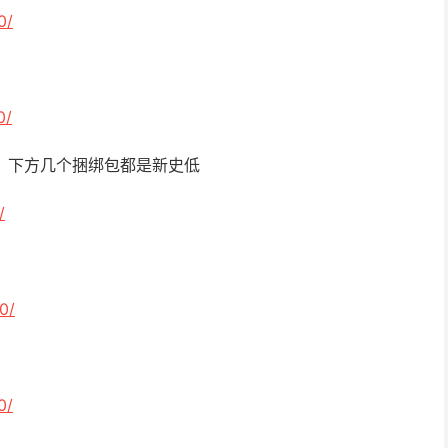
0/
0/
低，下方几个捆绑包都是新史低
/
0/
0/