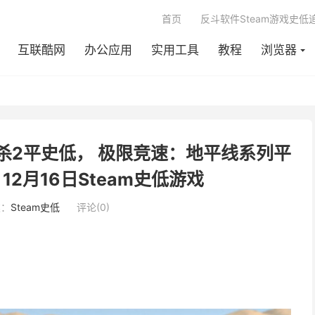
首页
反斗软件Steam游戏史低
互联酷网
办公应用
实用工具
教程
浏览器
杀2平史低， 极限竞速：地平线系列平
2月16日Steam史低游戏
类：
Steam史低
评论(0)