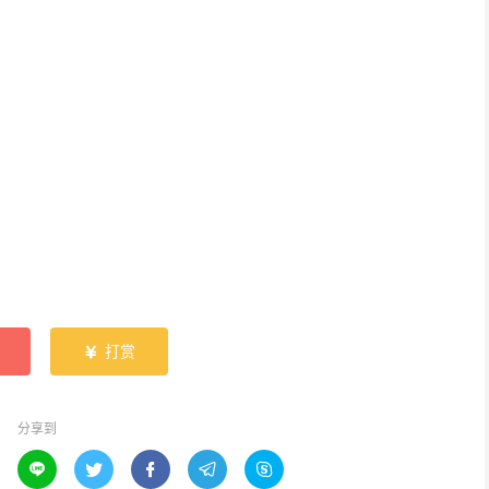
打赏

分享到




