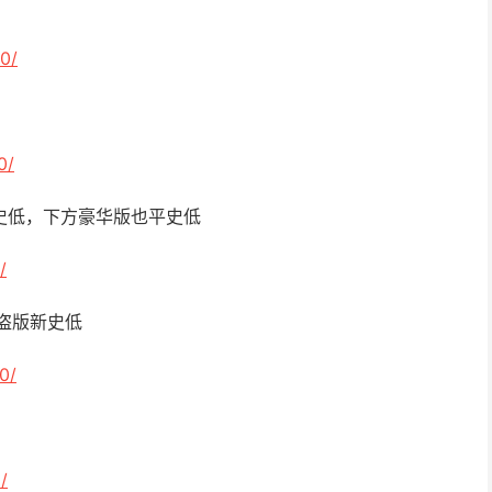
0/
0/
平史低，下方豪华版也平史低
/
海盗版新史低
0/
/