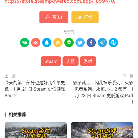
https://store.steampowered.com/app/1859470/
赞(
0
)
打赏


分享到









Steam
史低
游戏
上一篇
下一篇
今天的第二部分也是好几个平史
影子武士、闪乱神乐系列、火影
低，1 月 21 日 Steam 史低游戏
忍者系列、永恒之柱 2 都有，1
Part 2
月 23 日 Steam 史低游戏 Part
1
相关推荐