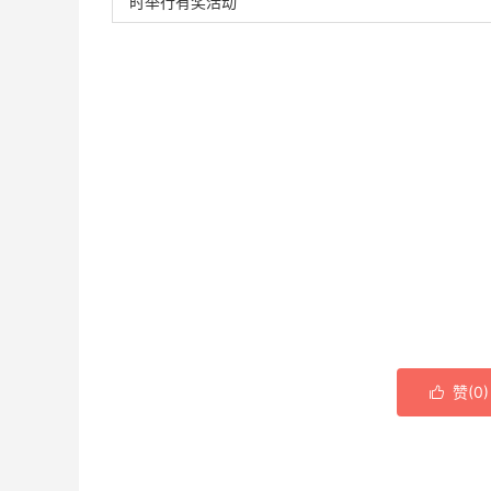
时举行有奖活动
赞(
0
)
