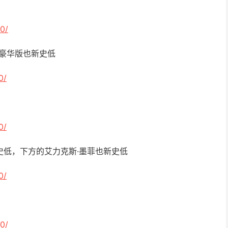
0/
方豪华版也新史低
0/
0/
新史低，下方的艾力克斯·墨菲也新史低
0/
0/