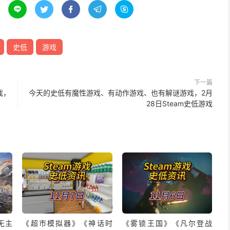





史低
游戏
下一篇
戏，
今天的史低有魔性游戏、有动作游戏、也有解谜游戏，2月
28日Steam史低游戏
无主
《超市模拟器》《神话时
《雾锁王国》《凡尔登战