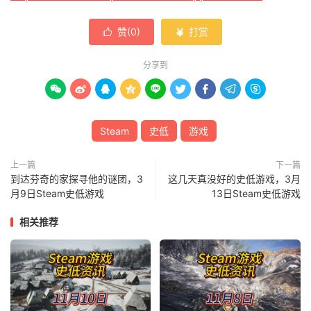
赞(
0
)
打赏


分享到









Steam
史低
游戏
上一篇
下一篇
到达芬奇的家探寻他的谜团，3
这几天真没好的史低游戏，3月
月9日Steam史低游戏
13日Steam史低游戏
相关推荐