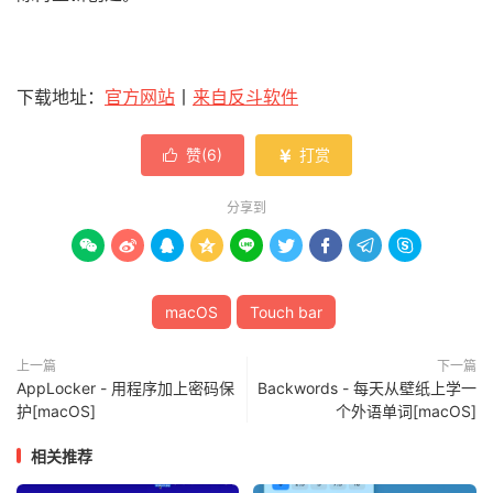
下载地址：
官方网站
丨
来自反斗软件
赞(
6
)
打赏


分享到









macOS
Touch bar
上一篇
下一篇
AppLocker - 用程序加上密码保
Backwords - 每天从壁纸上学一
护[macOS]
个外语单词[macOS]
相关推荐