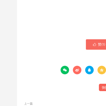
赞(
1
)





快
上一篇