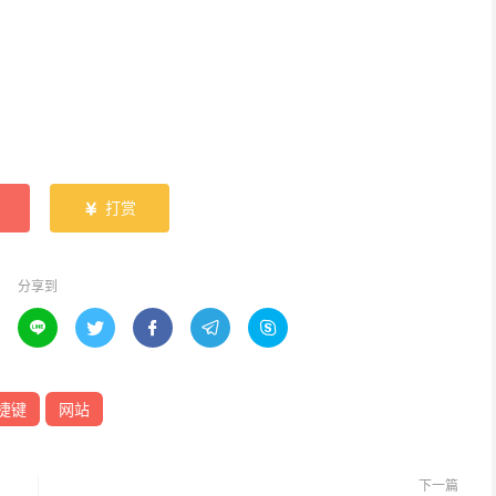
打赏

分享到





捷键
网站
下一篇