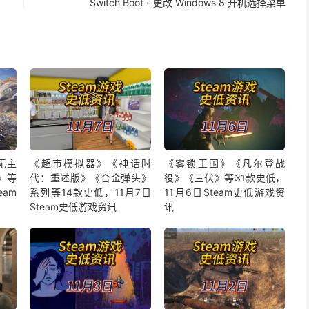
Switch Boot - 更改 Windows 8 开机选择菜单
无主
《超市模拟器》《神话时
《雾锁王国》《凡尔登战
》等
代：重述版》《合金弹头》
役》《三伏》等31款史低，
eam
系列等14款史低，11月7日
11月6日Steam史低游戏资
Steam史低游戏资讯
讯