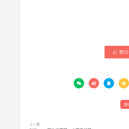
赞(
2
)





游
上一篇