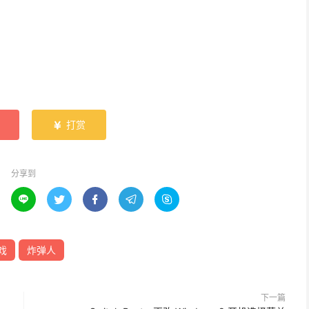
打赏

分享到





戏
炸弹人
下一篇