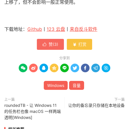
上移了，但不会影响一般正常使用。
下载地址：
Github
丨
123 云盘
丨
来自反斗软件
赞(
3
)
打赏


分享到









Windows
音量
上一篇
下一篇
roundedTB - 让 Windows 11
让你的备忘录只存储在本地设备
的任务栏也像 macOS 一样两端
透明[Windows]