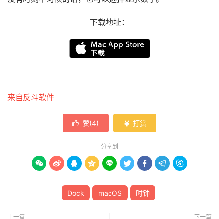
下载地址：
来自反斗软件
赞(
4
)
打赏


分享到









Dock
macOS
时钟
上一篇
下一篇