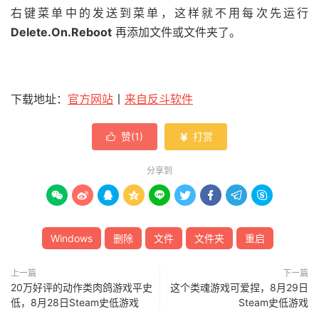
右键菜单中的发送到菜单，这样就不用每次先运行
Delete.On.Reboot
再添加文件或文件夹了。
下载地址：
官方网站
丨
来自反斗软件
赞(
1
)
打赏


分享到









Windows
删除
文件
文件夹
重启
上一篇
下一篇
20万好评的动作类肉鸽游戏平史
这个类魂游戏可爱捏，8月29日
低，8月28日Steam史低游戏
Steam史低游戏