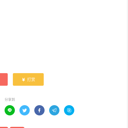
打赏

分享到




