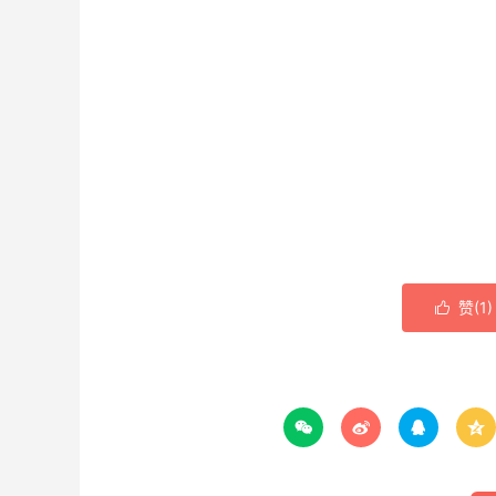
赞(
1
)




